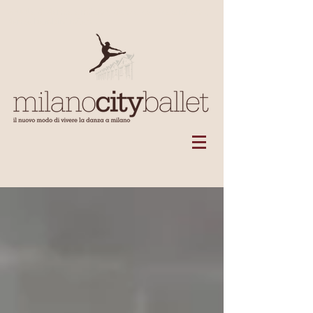
Scuola di danza a milano, danza classica a milano,
danza bambini milano