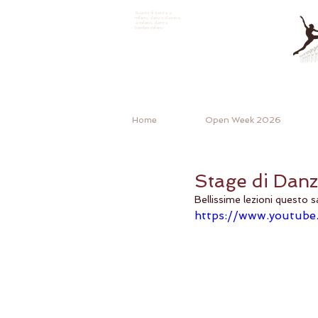
Scuola di danza a
milano, danza classica
a milano, danza
bambini milano
Home
Open Week 2026
Stage di Danz
Bellissime lezioni questo 
https://www.youtub