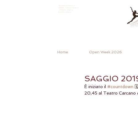
Scuola di danza a
milano, danza classica
a milano, danza
bambini milano
Home
Open Week 2026
SAGGIO 201
È iniziato il 
#countdown
 
20,45 al Teatro Carcano d