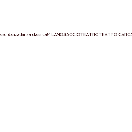
lano danza
danza classica
MILANO
SAGGIO
TEATRO
TEATRO CARC