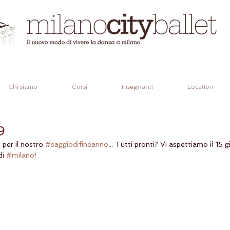
Chi siamo
Corsi
Insegnanti
Location
9
️ per il nostro 
#saggiodifineanno
... Tutti pronti? Vi aspettiamo il 15 
i 
#milano
!