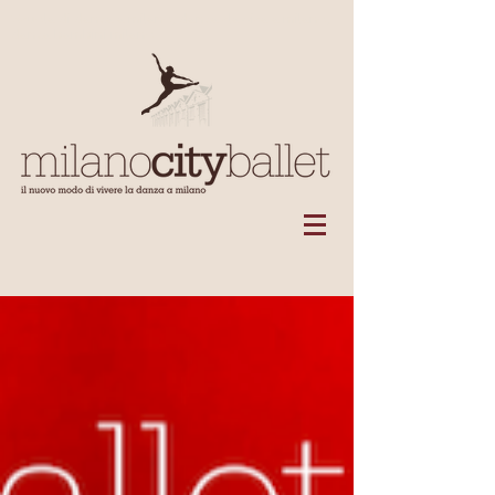
Scuola di danza a milano, danza classica a milano,
danza bambini milano