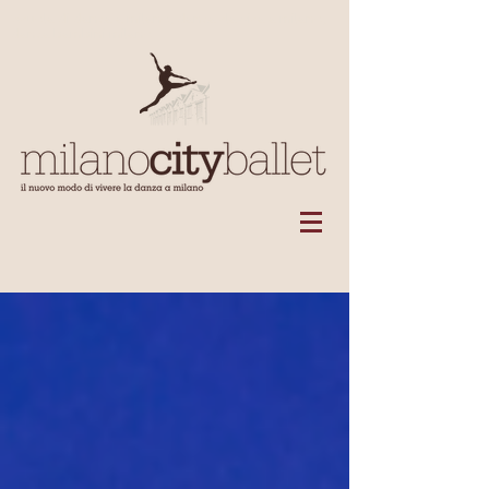
Scuola di danza a milano, danza classica a milano,
danza bambini milano