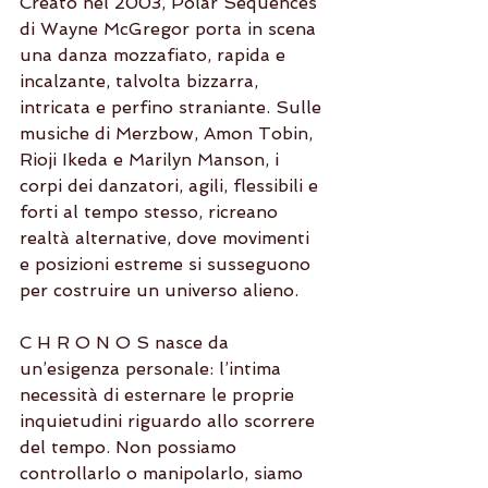
Creato nel 2003, Polar Sequences 
di Wayne McGregor porta in scena 
una danza mozzafiato, rapida e 
incalzante, talvolta bizzarra, 
intricata e perfino straniante. Sulle 
musiche di Merzbow, Amon Tobin, 
Rioji Ikeda e Marilyn Manson, i 
corpi dei danzatori, agili, flessibili e 
forti al tempo stesso, ricreano 
realtà alternative, dove movimenti 
e posizioni estreme si susseguono 
per costruire un universo alieno.
C H R O N O S nasce da 
un’esigenza personale: l’intima 
necessità di esternare le proprie 
inquietudini riguardo allo scorrere 
del tempo. Non possiamo 
controllarlo o manipolarlo, siamo 