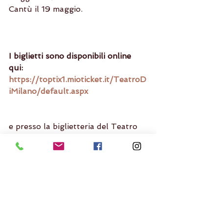
Cantù il 19 maggio.
I biglietti sono disponibili online 
qui: 
https://toptix1.mioticket.it/TeatroD
iMilano/default.aspx
e presso la biglietteria del Teatro 
di Milano in via Fezzan 11,
dal mercoledì al sabato dalle h 
14.00 alle h 18.00.
Per tutti gli allievi di milano city 
ballet abbiamo creato un codice 
sconto, 
per riceverlo scrivi a  