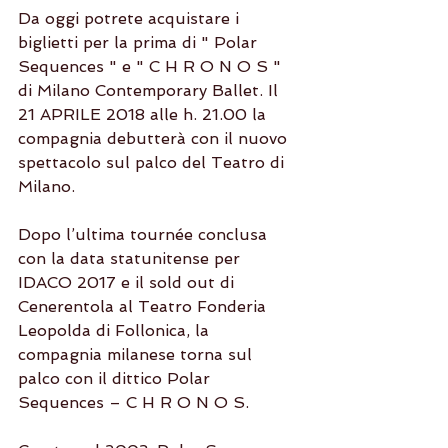
Da oggi potrete acquistare i 
biglietti per la prima di " Polar 
Sequences " e " C H R O N O S " 
di Milano Contemporary Ballet. Il 
21 APRILE 2018 alle h. 21.00 la 
compagnia debutterà con il nuovo 
spettacolo sul palco del Teatro di 
Milano.
Dopo l’ultima tournée conclusa 
con la data statunitense per 
IDACO 2017 e il sold out di 
Cenerentola al Teatro Fonderia 
Leopolda di Follonica, la 
compagnia milanese torna sul 
palco con il dittico Polar 
Sequences – C H R O N O S.