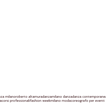
nza milano
roberto altamura
danza
milano danza
danza contemporane
ca
corsi professionali
fashion week
milano moda
coreografo per eventi