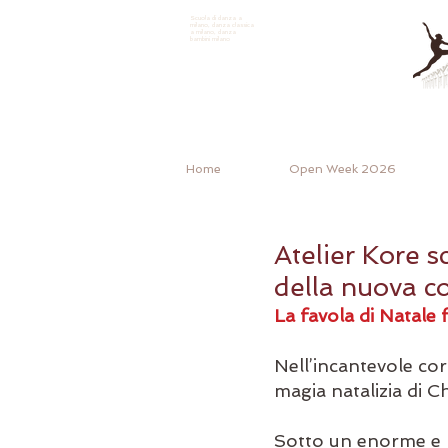
Scuola di danza a
milano, danza classica
a milano, danza
bambini milano
Home
Open Week 2026
Atelier Kore s
della nuova co
La favola di Natale 
Nell’incantevole cor
magia natalizia di C
Sotto un enorme e bi