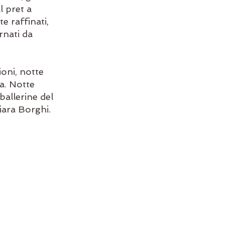
l pret a 
e raffinati, 
rnati da 
oni, notte 
a. Notte 
allerine del 
iara Borghi.