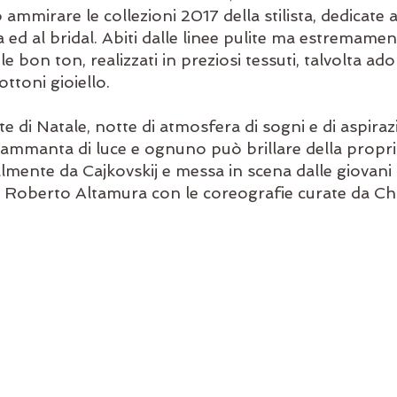
ammirare le collezioni 2017 della stilista, dedicate a
 ed al bridal. Abiti dalle linee pulite ma estremament
e bon ton, realizzati in preziosi tessuti, talvolta ado
ottoni gioiello.
e di Natale, notte di atmosfera di sogni e di aspirazi
si ammanta di luce e ognuno può brillare della propri
mente da Cajkovskij e messa in scena dalle giovani b
di Roberto Altamura con le coreografie curate da Ch