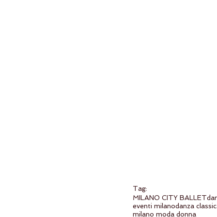
Tag:
MILANO CITY BALLET
da
eventi milano
danza classi
milano moda donna